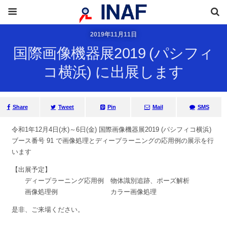
2019年11月11日
国際画像機器展2019 (パシフィ
コ横浜) に出展します
Share
Tweet
Pin
Mail
SMS
令和1年12月4日(水)～6日(金) 国際画像機器展2019 (パシフィコ横浜)
ブース番号 91 で画像処理とディープラーニングの応用例の展示を行
います
【出展予定】
ディープラーニング応用例 物体識別追跡、ポーズ解析
画像処理例 カラー画像処理
是非、ご来場ください。