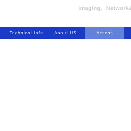
Technical Info
About US
Access