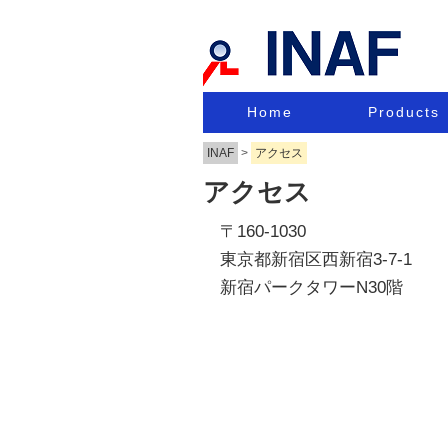
コ
Products
Home
メインメニュー
ン
INAF
>
アクセス
テ
ン
アクセス
ツ
〒160-1030
へ
東京都新宿区西新宿3-7-1
移
新宿パークタワーN30階
動